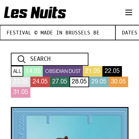
FESTIVAL © MADE IN BRUSSELS BE
DATES
ALL
OBSIDIAN DUST
14.05
21.05
22.05
23.05
24.05
27.05
28.05
29.05
30.05
31.05