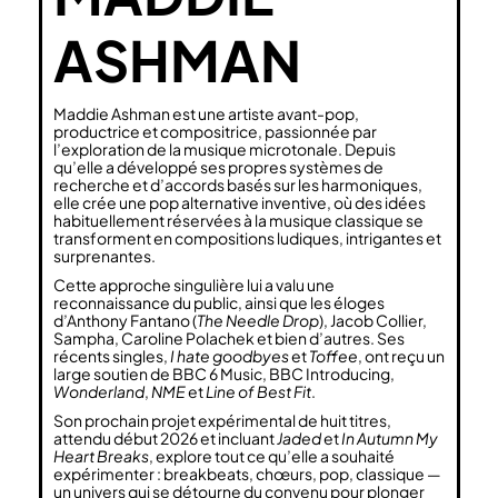
ASHMAN
Maddie Ashman est une artiste avant-pop,
productrice et compositrice, passionnée par
l’exploration de la musique microtonale. Depuis
qu’elle a développé ses propres systèmes de
recherche et d’accords basés sur les harmoniques,
elle crée une pop alternative inventive, où des idées
habituellement réservées à la musique classique se
transforment en compositions ludiques, intrigantes et
surprenantes.
Cette approche singulière lui a valu une
reconnaissance du public, ainsi que les éloges
d’Anthony Fantano (
The Needle Drop
), Jacob Collier,
Sampha, Caroline Polachek et bien d’autres. Ses
récents singles,
I hate goodbyes
et
Toffee
, ont reçu un
large soutien de BBC 6 Music, BBC Introducing,
Wonderland
,
NME
et
Line of Best Fit
.
Son prochain projet expérimental de huit titres,
attendu début 2026 et incluant
Jaded
et
In Autumn My
Heart Breaks
, explore tout ce qu’elle a souhaité
expérimenter : breakbeats, chœurs, pop, classique —
un univers qui se détourne du convenu pour plonger