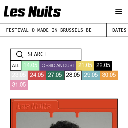
FESTIVAL © MADE IN BRUSSELS BE
DATES
ALL
OBSIDIAN DUST
14.05
21.05
22.05
23.05
24.05
27.05
28.05
29.05
30.05
31.05