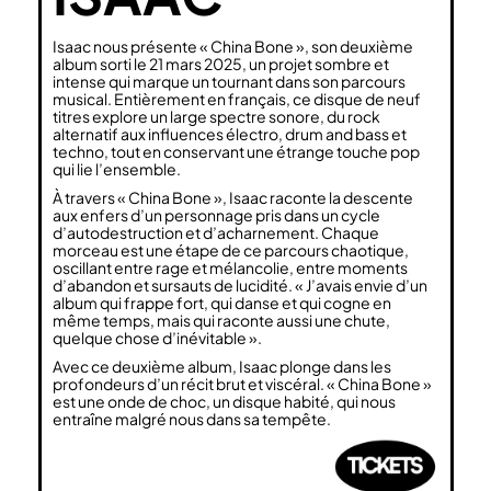
Isaac nous présente « China Bone », son deuxième
album sorti le 21 mars 2025, un projet sombre et
intense qui marque un tournant dans son parcours
musical. Entièrement en français, ce disque de neuf
titres explore un large spectre sonore, du rock
alternatif aux influences électro, drum and bass et
techno, tout en conservant une étrange touche pop
qui lie l’ensemble.
À travers « China Bone », Isaac raconte la descente
aux enfers d’un personnage pris dans un cycle
d’autodestruction et d’acharnement. Chaque
morceau est une étape de ce parcours chaotique,
oscillant entre rage et mélancolie, entre moments
d’abandon et sursauts de lucidité. « J’avais envie d’un
album qui frappe fort, qui danse et qui cogne en
même temps, mais qui raconte aussi une chute,
quelque chose d’inévitable ».
Avec ce deuxième album, Isaac plonge dans les
profondeurs d’un récit brut et viscéral. « China Bone »
est une onde de choc, un disque habité, qui nous
entraîne malgré nous dans sa tempête.