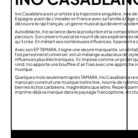
Ino Casablanca est un artiste à la trajectoire singulière, née de 
Espagne avant de s’installer en France avec sa famille à l’âge
découvre le rap français, un genre musical qui devient rapidem
Autodidacte, Ino se lance dans la production et la composition d
parcours. Son univers musical se nourrit de ses expériences de
qu’il crée. En mêlant ses nombreuses influences, il parvient à cr
Avec son EP TAMARA, il signe une œuvre marquante, un vérita
fois personnel et universel, est un mélange audacieux de style
influences plus électroniques. Il s’impose comme un projet qu
rond. Ino apporte une bouffée d’air frais avec une approche nou
musique.
Quelques mois seulement après TAMARA, Ino Casablanca revient 
marocain construit une musique instinctive, nourrie de rythmiq
bien les échos caribéens, maghrébins que latins. Repéré parmi le
imprime déjà sa marque dans le paysage francophone, en charma