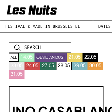
FESTIVAL © MADE IN BRUSSELS BE
DATES
ALL
OBSIDIAN DUST
14.05
21.05
22.05
23.05
24.05
27.05
28.05
29.05
30.05
31.05
INO CASABLAN