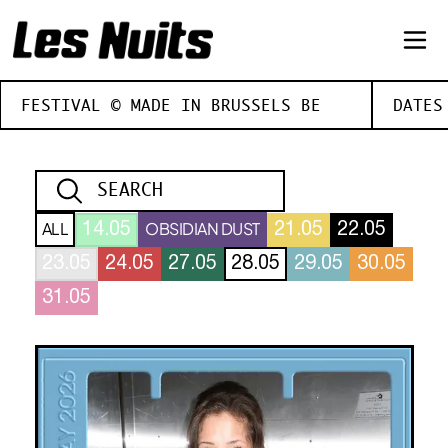
FESTIVAL © MADE IN BRUSSELS BE
DATES
ALL
OBSIDIAN DUST
14.05
21.05
22.05
23.05
24.05
27.05
28.05
29.05
30.05
31.05