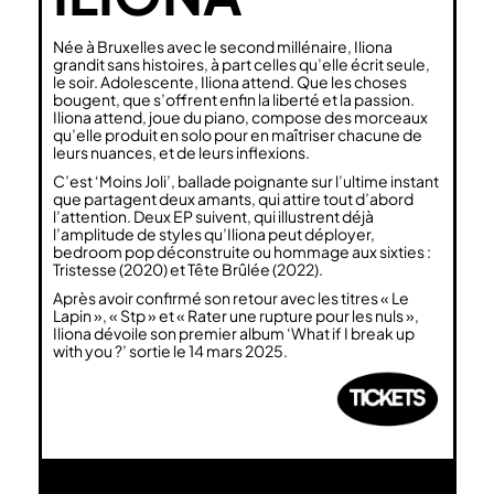
Née à Bruxelles avec le second millénaire, Iliona
grandit sans histoires, à part celles qu’elle écrit seule,
le soir. Adolescente, Iliona attend. Que les choses
bougent, que s’offrent enfin la liberté et la passion.
Iliona attend, joue du piano, compose des morceaux
qu’elle produit en solo pour en maîtriser chacune de
leurs nuances, et de leurs inflexions.
C’est ‘Moins Joli’, ballade poignante sur l’ultime instant
que partagent deux amants, qui attire tout d’abord
l’attention. Deux EP suivent, qui illustrent déjà
l’amplitude de styles qu’Iliona peut déployer,
bedroom pop déconstruite ou hommage aux sixties :
Tristesse (2020) et Tête Brûlée (2022).
Après avoir confirmé son retour avec les titres « Le
Lapin », « Stp » et « Rater une rupture pour les nuls »,
Iliona dévoile son premier album ‘What if I break up
with you ?’ sortie le 14 mars 2025.