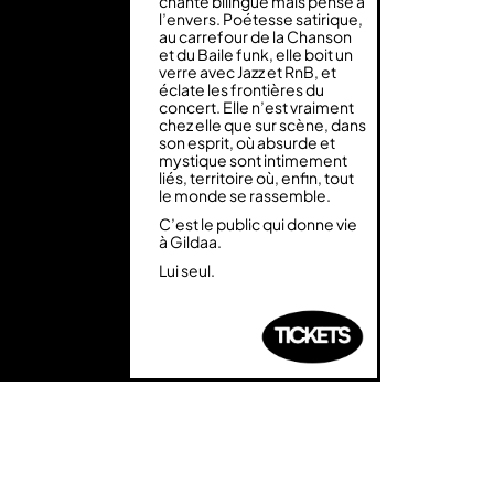
chante bilingue mais pense à
l’envers. Poétesse satirique,
au carrefour de la Chanson
et du Baile funk, elle boit un
verre avec Jazz et RnB, et
éclate les frontières du
concert. Elle n’est vraiment
chez elle que sur scène, dans
son esprit, où absurde et
mystique sont intimement
liés, territoire où, enfin, tout
le monde se rassemble.
C’est le public qui donne vie
à Gildaa.
Lui seul.