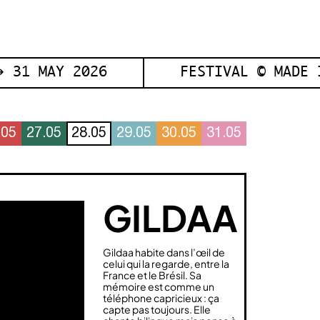
 31 MAY 2026
FESTIVAL © MADE 
.05
27.05
28.05
29.05
30.05
31.05
GILDAA
Gildaa habite dans l’œil de
celui qui la regarde, entre la
France et le Brésil. Sa
mémoire est comme un
téléphone capricieux : ça
capte pas toujours. Elle