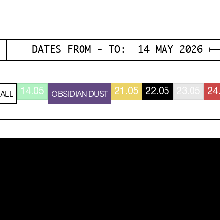
DATES FROM - TO: 14 MAY 2026 ⟼
14.05
21.05
22.05
23.05
24
ALL
OBSIDIAN DUST