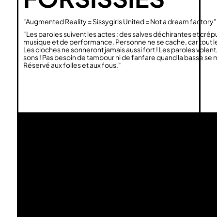
"Augmented Reality = Sissygirls United = Not a dream factory"
"Les paroles suivent les actes : des salves déchirantes et cr
musique et de performance. Personne ne se cache, car tout le
Les cloches ne sonneront jamais aussi fort ! Les paroles volent, 
sons ! Pas besoin de tambour ni de fanfare quand la basse se 
Réservé aux folles et aux fous."