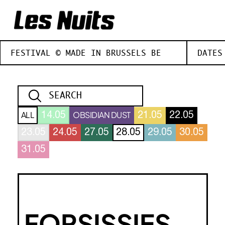
FESTIVAL © MADE IN BRUSSELS BE
DATES
ALL
OBSIDIAN DUST
14.05
21.05
22.05
23.05
24.05
27.05
28.05
29.05
30.05
31.05
FORSISSIES