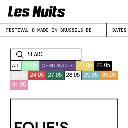
FESTIVAL © MADE IN BRUSSELS BE
DATES
ALL
OBSIDIAN DUST
14.05
21.05
22.05
23.05
24.05
27.05
28.05
29.05
30.05
31.05
FOLIE'S