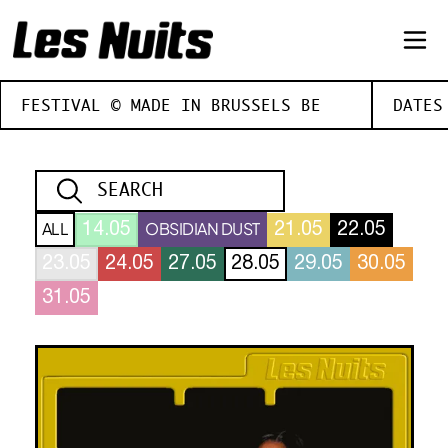
FESTIVAL © MADE IN BRUSSELS BE
DATES
ALL
OBSIDIAN DUST
14.05
21.05
22.05
23.05
24.05
27.05
28.05
29.05
30.05
31.05