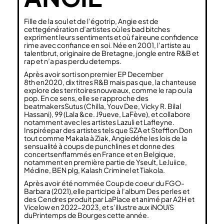
Fille de la soul et de l’égotrip, Angie est de
cettegénération d’artistes où les bad bitches
expriment leurs sentiments et où faireune confidence
rime avec confiance en soi. Née en 2001, l’artiste au
talentbrut, originaire de Bretagne, jongle entre R&B et
rap et n’a pas perdu detemps.
Après avoir sorti son premier EP December
8th en2020, dix titres R&B mais pas que, la chanteuse
explore des territoiresnouveaux, comme le rap ou la
pop. En ce sens, elle se rapproche des
beatmakersSutus (Chilla, Youv Dee, Vicky R. Bilal
Hassani), 99 (Lala &ce. J9ueve, LaFève), et collabore
notamment avec les artistes Lazuli et Lafleyne.
Inspiréepar des artistes tels que SZA et Stefflon Don
tout comme Makala à Ziak, Angiedéfie les lois de la
sensualité à coups de punchlines et donne des
concertsenflammés en France et en Belgique,
notamment en première partie de Yseult, LeJuiice,
Médine, BEN plg, Kalash Criminel et Tiakola.
Après avoir été nommée Coup de coeur du FGO-
Barbara (2021),elle participe à l’album Des perles et
des Cendres produit par LaPlace et animé par A2H et
Vicelow en 2022-2023, et s’illustre aux iNOUïS
duPrintemps de Bourges cette année.