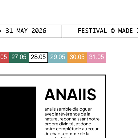
 31 MAY 2026
FESTIVAL © MADE 
.05
27.05
28.05
29.05
30.05
31.05
ANAIIS
anaiis semble dialoguer
avec la révérence de la
nature, reconnaissant notre
propre divinité, et donc
notre complétude au cœur
du chaos comme de la