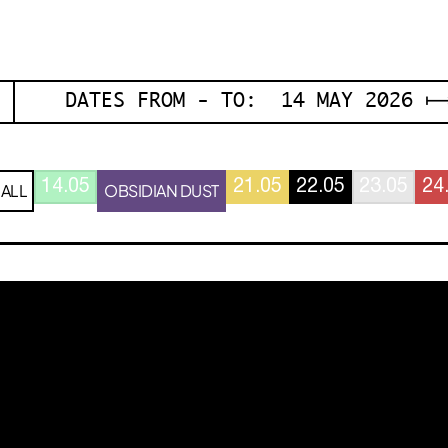
DATES FROM - TO: 14 MAY 2026 ⟼
14.05
21.05
22.05
23.05
24
ALL
OBSIDIAN DUST