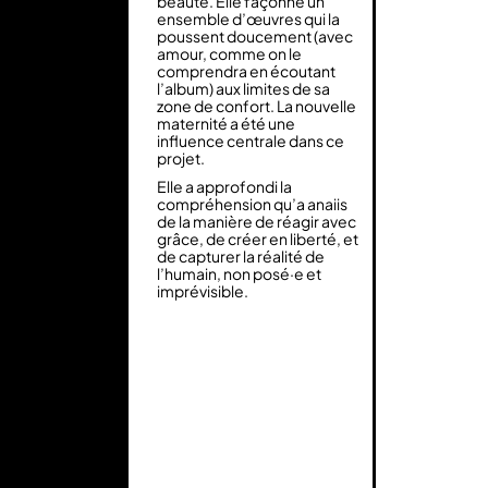
beauté. Elle façonne un
ensemble d’œuvres qui la
poussent doucement (avec
amour, comme on le
comprendra en écoutant
l’album) aux limites de sa
zone de confort. La nouvelle
maternité a été une
influence centrale dans ce
projet.
Elle a approfondi la
compréhension qu’a anaiis
de la manière de réagir avec
grâce, de créer en liberté, et
de capturer la réalité de
l’humain, non posé·e et
imprévisible.